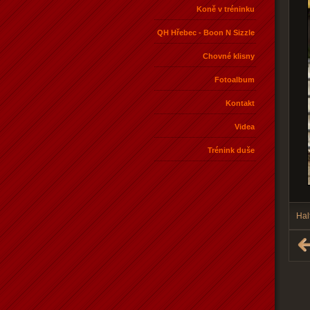
Koně v tréninku
QH Hřebec - Boon N Sizzle
Chovné klisny
Fotoalbum
Kontakt
Videa
Trénink duše
Hal