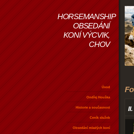
HORSEMANSHIP
OBSEDÁNÍ
KONÍ VÝCVIK,
CHOV
Fo
Úvod
Ondřej Houška
II
Historie a současnost
Ceník služeb
Obsedání mladých koní