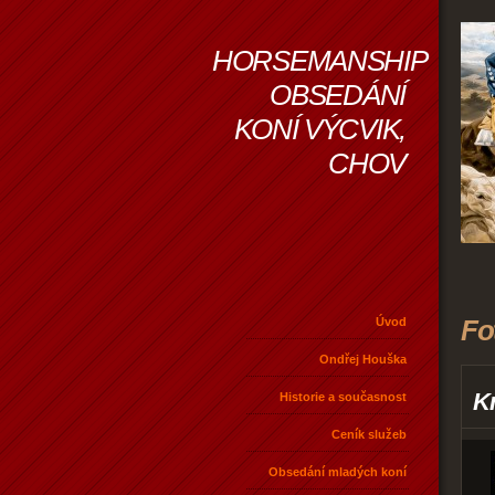
HORSEMANSHIP
OBSEDÁNÍ
KONÍ VÝCVIK,
CHOV
Fo
Úvod
Ondřej Houška
Kr
Historie a současnost
Ceník služeb
Obsedání mladých koní