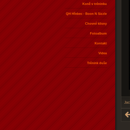
Koně v tréninku
QH Hřebec - Boon N Sizzle
Chovné klisny
Fotoalbum
Kontakt
Videa
Trénink duše
Jac