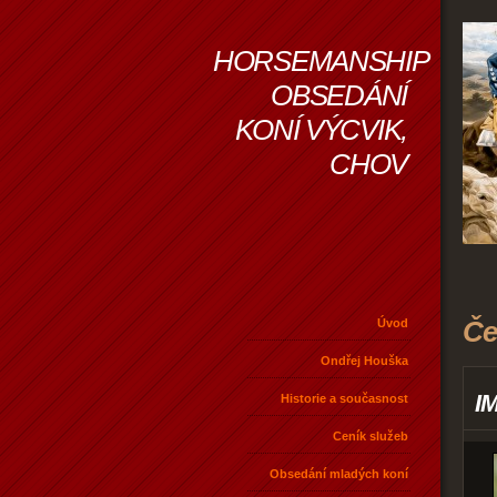
HORSEMANSHIP
OBSEDÁNÍ
KONÍ VÝCVIK,
CHOV
Če
Úvod
Ondřej Houška
I
Historie a současnost
Ceník služeb
Obsedání mladých koní