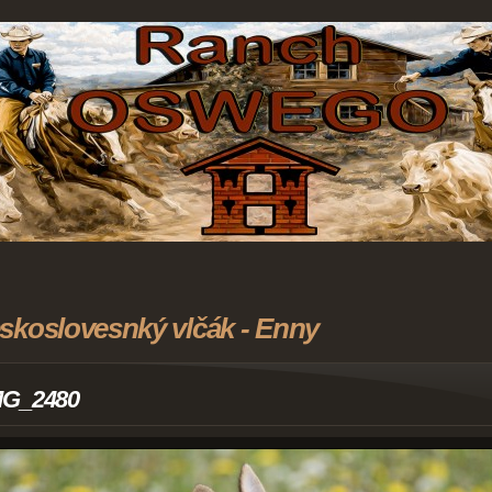
skoslovesnký vlčák - Enny
MG_2480